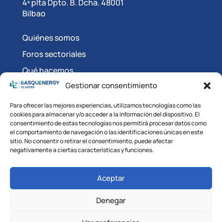
4ª plta Dpto. B. Dcha. 48001
Bilbao
Quiénes somos
Foros sectoriales
Qué hacemos
Gestionar consentimiento
Vigilancia competitiva
Talento
Para ofrecer las mejores experiencias, utilizamos tecnologías como las
cookies para almacenar y/o acceder a la información del dispositivo. El
consentimiento de estas tecnologías nos permitirá procesar datos como
Síguenos en:
el comportamiento de navegación o las identificaciones únicas en este
sitio. No consentir o retirar el consentimiento, puede afectar
negativamente a ciertas características y funciones.
Aceptar
Denegar
© BASQUENERGY CLUSTER 2025.