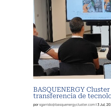
BASQUENERGY Cluster or
transferencia de tecno
por
sgarrido@basquenergycluster.com
|
3 Jul, 2