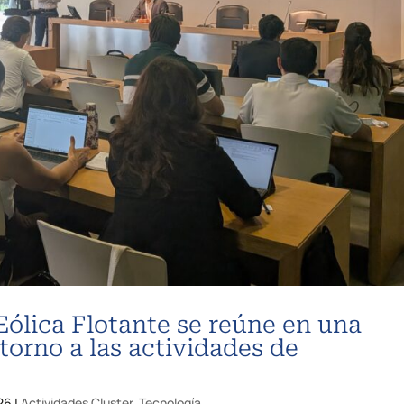
Eólica Flotante se reúne en una
torno a las actividades de
026
|
Actividades Cluster
,
Tecnología