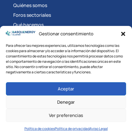
Quiénes somos
Foros sectoriales
Qué hacemos
Gestionar consentimiento
Vigilancia competitiva
Talento
Para ofrecer las mejores experiencias, utilizamos tecnologías como las
cookies para almacenar y/o acceder a la información del dispositivo. El
consentimiento de estas tecnologías nos permitirá procesar datos como
Síguenos en:
el comportamiento de navegación o las identificaciones únicas en este
sitio. No consentir o retirar el consentimiento, puede afectar
negativamente a ciertas características y funciones.
Aceptar
Denegar
© BASQUENERGY CLUSTER 2025.
Ver preferencias
Aviso legal
|
Política de cookies
|
Política de
privacidad
Política de cookies
Política de privacidad
Aviso Legal